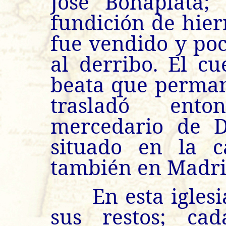
José Bonaplata
fundición de hier
fue vendido y po
al derribo. El c
beata que permane
trasladó ent
mercedario de D
situado en la c
también en Madri
En esta iglesia
sus restos; ca