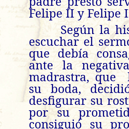
padre prestó serv
Felipe II y Felipe I
Según la histo
escuchar el serm
que debía consa
ante la negati
madrastra, que 
su boda, decidi
desfigurar su ros
por su prometid
consiguió su pr